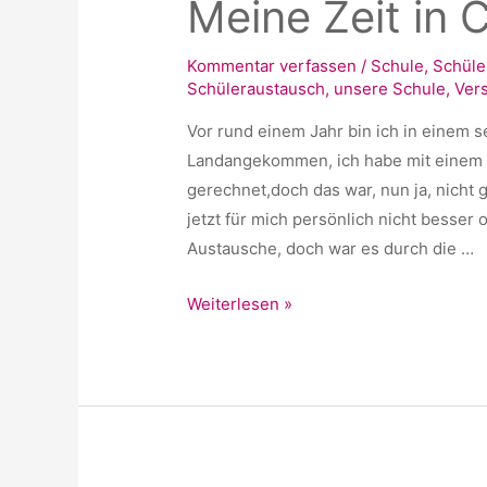
Meine Zeit in C
Kommentar verfassen
/
Schule
,
Schüle
Schüleraustausch
,
unsere Schule
,
Ver
Vor rund einem Jahr bin ich in einem 
Landangekommen, ich habe mit einem 
gerechnet,doch das war, nun ja, nicht g
jetzt für mich persönlich nicht besser
Austausche, doch war es durch die …
Meine
Weiterlesen »
Zeit
in
Chile