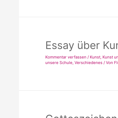
ein
Klimaproblem.
Wer
geht
freiwillig
Essay über Kuns
sterben?
Kommentar verfassen
/
Kunst
,
Kunst u
unsere Schule
,
Verschiedenes
/ Von
Fl