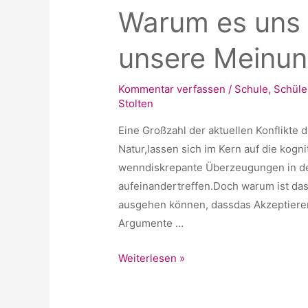
Warum es uns s
unsere Meinun
Kommentar verfassen
/
Schule
,
Schüle
Stolten
Eine Großzahl der aktuellen Konflikte de
Natur,lassen sich im Kern auf die kogn
wenndiskrepante Überzeugungen in der
aufeinandertreffen.Doch warum ist das
ausgehen können, dassdas Akzeptieren
Argumente …
Warum
Weiterlesen »
es
uns