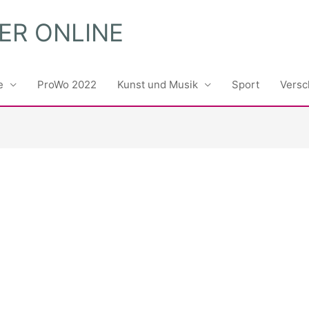
ER ONLINE
e
ProWo 2022
Kunst und Musik
Sport
Versc