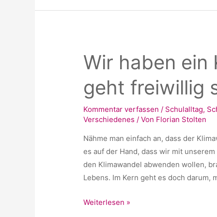
so
schwer
fällt
unsere
Wir haben ein
Meinung
zu
geht freiwillig
ändern
Kommentar verfassen
/
Schulalltag
,
Sc
Verschiedenes
/ Von
Florian Stolten
Nähme man einfach an, dass der Klima
es auf der Hand, dass wir mit unsere
den Klimawandel abwenden wollen, bra
Lebens. Im Kern geht es doch darum, m
Wir
Weiterlesen »
haben