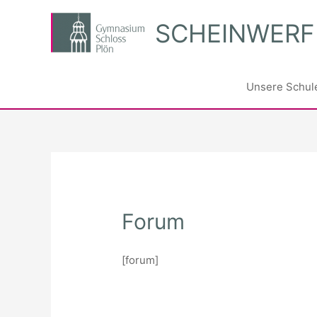
Zum
SCHEINWERF
Inhalt
springen
Unsere Schul
Forum
[forum]