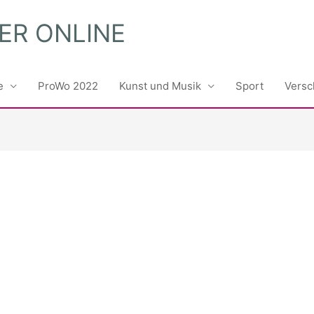
ER ONLINE
e
ProWo 2022
Kunst und Musik
Sport
Versc