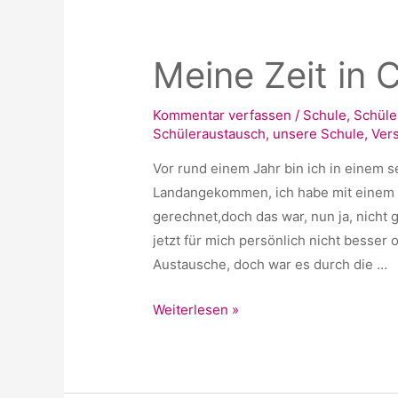
Grad
schon
Meine Zeit in C
zu
viel?
Kommentar verfassen
/
Schule
,
Schüle
Schüleraustausch
,
unsere Schule
,
Ver
Vor rund einem Jahr bin ich in einem 
Landangekommen, ich habe mit einem 
gerechnet,doch das war, nun ja, nicht g
jetzt für mich persönlich nicht besser
Austausche, doch war es durch die …
Meine
Weiterlesen »
Zeit
in
Chile