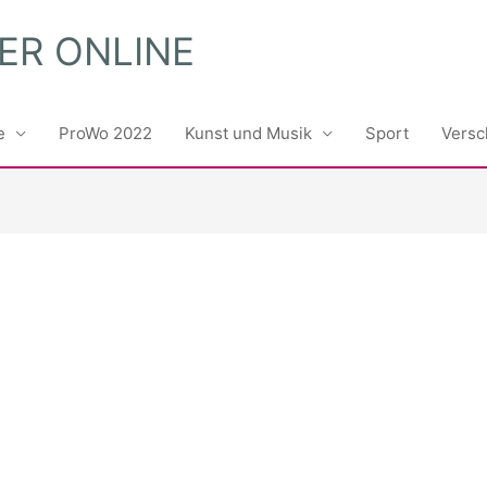
ER ONLINE
e
ProWo 2022
Kunst und Musik
Sport
Versc