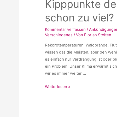
Kipppunkte de
schon zu viel?
Kommentar verfassen
/
Ankündigunge
Verschiedenes
/ Von
Florian Stolten
Rekordtemperaturen, Waldbrände, Flutk
wissen das die Meisten, aber den Wenigs
es einfach nur Verdrängung ist oder b
ein Problem. Unser Klima erwärmt sic
wir es immer weiter …
Kipppunkte
Weiterlesen »
des
Klimas
—
1,5