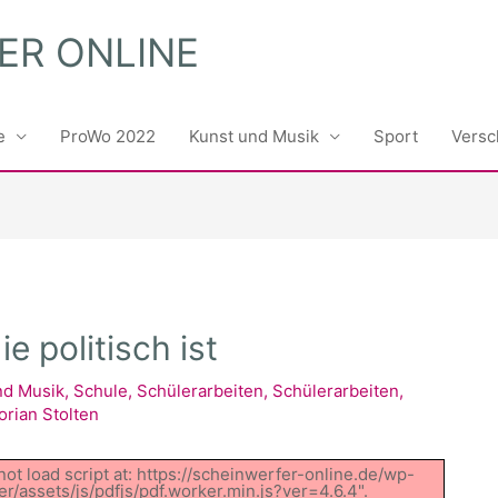
ER ONLINE
e
ProWo 2022
Kunst und Musik
Sport
Versc
e politisch ist
nd Musik
,
Schule
,
Schülerarbeiten
,
Schülerarbeiten
,
orian Stolten
not load script at: https://scheinwerfer-online.de/wp-
/assets/js/pdfjs/pdf.worker.min.js?ver=4.6.4".