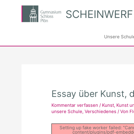
Zum
SCHEINWERF
Inhalt
springen
Unsere Schul
Essay über Kunst, di
Kommentar verfassen
/
Kunst
,
Kunst u
unsere Schule
,
Verschiedenes
/ Von
Fl
Setting up fake worker failed: "Can
content/plugins/pdf-embedder