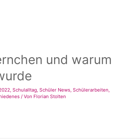
ernchen und warum
 wurde
2022
,
Schulalltag
,
Schüler News
,
Schülerarbeiten
,
hiedenes
/ Von
Florian Stolten