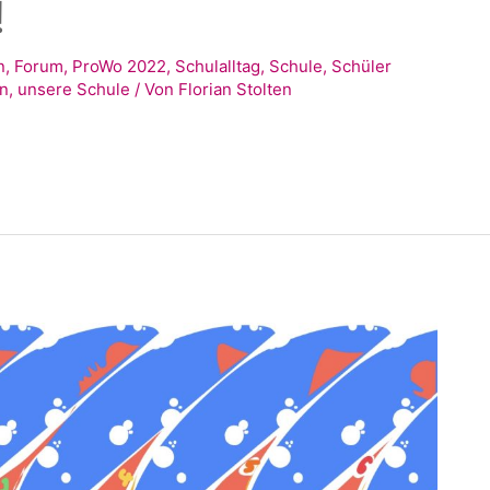
!
n
,
Forum
,
ProWo 2022
,
Schulalltag
,
Schule
,
Schüler
en
,
unsere Schule
/ Von
Florian Stolten