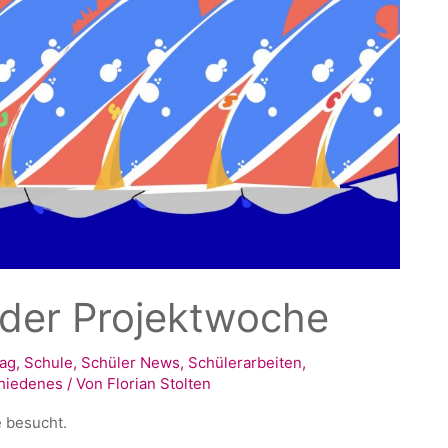
 der Projektwoche
tag
,
Schule
,
Schüler News
,
Schülerarbeiten
,
hiedenes
/ Von
Florian Stolten
e besucht.