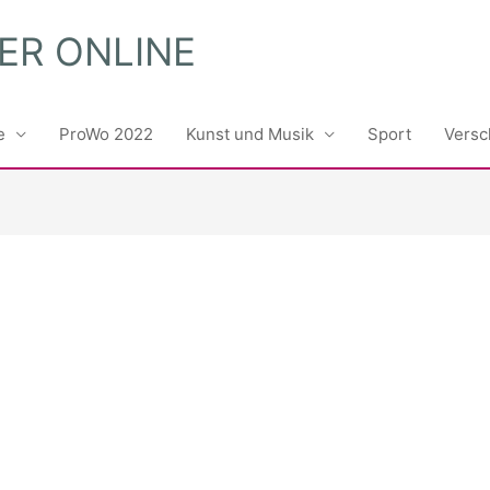
ER ONLINE
e
ProWo 2022
Kunst und Musik
Sport
Versc