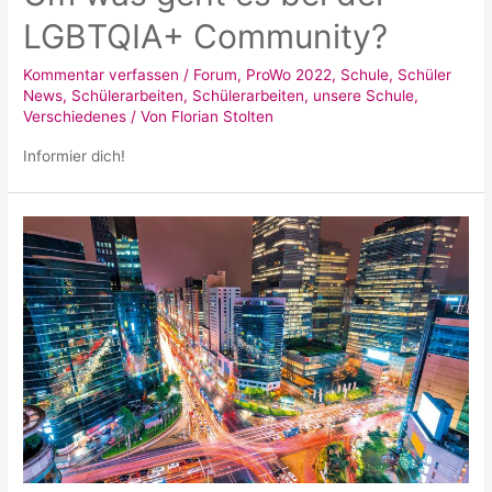
LGBTQIA+ Community?
Kommentar verfassen
/
Forum
,
ProWo 2022
,
Schule
,
Schüler
News
,
Schülerarbeiten
,
Schülerarbeiten
,
unsere Schule
,
Verschiedenes
/ Von
Florian Stolten
Informier dich!