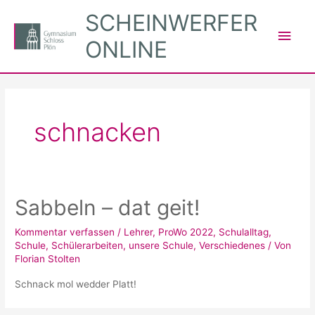
Zum
SCHEINWERFER
Inhalt
Hau
ONLINE
springen
schnacken
Sabbeln – dat geit!
Kommentar verfassen
/
Lehrer
,
ProWo 2022
,
Schulalltag
,
Schule
,
Schülerarbeiten
,
unsere Schule
,
Verschiedenes
/ Von
Florian Stolten
Schnack mol wedder Platt!