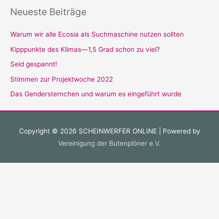
Neueste Beiträge
Warum wir alle Ecosia als Suchmaschine nutzen sollten
Kipppunkte des Klimas—1,5 Grad schon zu viel?
Seid gespannt!
Stimmen zur Projektwoche 2022
Das Gendersternchen und warum es eingeführt wurde
Copyright © 2026
SCHEINWERFER ONLINE
| Powered by
Vereinigung der Butenplöner e.V.