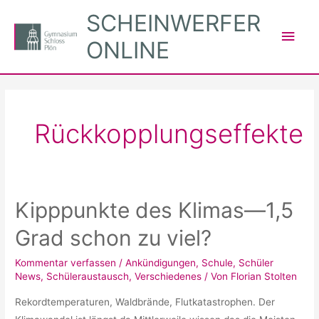
Zum
SCHEINWERFER
Inhalt
Hau
ONLINE
springen
Rückkopplungseffekte
Kipppunkte des Klimas—1,5
Grad schon zu viel?
Kommentar verfassen
/
Ankündigungen
,
Schule
,
Schüler
News
,
Schüleraustausch
,
Verschiedenes
/ Von
Florian Stolten
Rekordtemperaturen, Waldbrände, Flutkatastrophen. Der