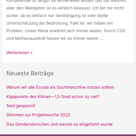
Klimawandel ist längst da.Mittlerweile wissen das die Meisten,
aber den Wenigsten ist es wirklich bewusst. Ich bin mir nicht
sicher, ob es einfach nur Verdrängung ist oder bloße
Unterschätzung der Bedrohung. Fakt ist: wir haben ein
Problem. Unser Klima erwärmt sich immer weiter. Durch CO2
und Methanausstoß heizen wir es immer weiter …
Kipppunkte
Weiterlesen »
des
Klimas
Neueste Beiträge
—
1,5
Warum wir alle Ecosia als Suchmaschine nutzen sollten
Grad
Kipppunkte des Klimas—1,5 Grad schon zu viel?
schon
zu
Seid gespannt!
viel?
Stimmen zur Projektwoche 2022
Das Gendersternchen und warum es eingeführt wurde