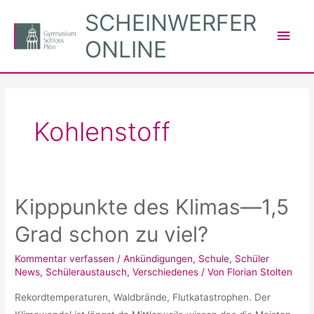
Zum
SCHEINWERFER
Inhalt
Hau
ONLINE
springen
Kohlenstoff
Kipppunkte des Klimas—1,5
Grad schon zu viel?
Kommentar verfassen
/
Ankündigungen
,
Schule
,
Schüler
News
,
Schüleraustausch
,
Verschiedenes
/ Von
Florian Stolten
Rekordtemperaturen, Waldbrände, Flutkatastrophen. Der