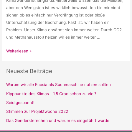
Klimawandel ist längst da.Mittlerweile wissen das die Meisten,
aber den Wenigsten ist es wirklich bewusst. Ich bin mir nicht
sicher, ob es einfach nur Verdrängung ist oder bloße
Unterschätzung der Bedrohung. Fakt ist: wir haben ein
Problem. Unser Klima erwärmt sich immer weiter. Durch CO2
und Methanausstoß heizen wir es immer weiter …
Kipppunkte
Weiterlesen »
des
Klimas
Neueste Beiträge
—
1,5
Warum wir alle Ecosia als Suchmaschine nutzen sollten
Grad
Kipppunkte des Klimas—1,5 Grad schon zu viel?
schon
zu
Seid gespannt!
viel?
Stimmen zur Projektwoche 2022
Das Gendersternchen und warum es eingeführt wurde