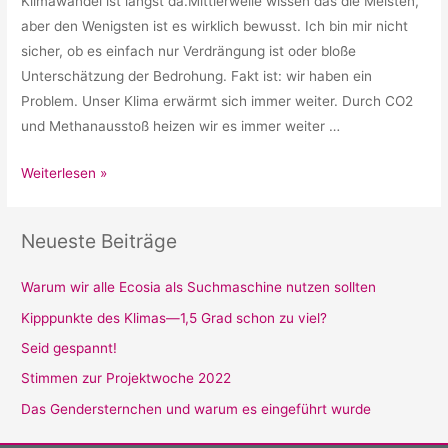
Klimawandel ist längst da.Mittlerweile wissen das die Meisten,
aber den Wenigsten ist es wirklich bewusst. Ich bin mir nicht
sicher, ob es einfach nur Verdrängung ist oder bloße
Unterschätzung der Bedrohung. Fakt ist: wir haben ein
Problem. Unser Klima erwärmt sich immer weiter. Durch CO2
und Methanausstoß heizen wir es immer weiter …
Kipppunkte
Weiterlesen »
des
Klimas
Neueste Beiträge
—
1,5
Warum wir alle Ecosia als Suchmaschine nutzen sollten
Grad
Kipppunkte des Klimas—1,5 Grad schon zu viel?
schon
zu
Seid gespannt!
viel?
Stimmen zur Projektwoche 2022
Das Gendersternchen und warum es eingeführt wurde