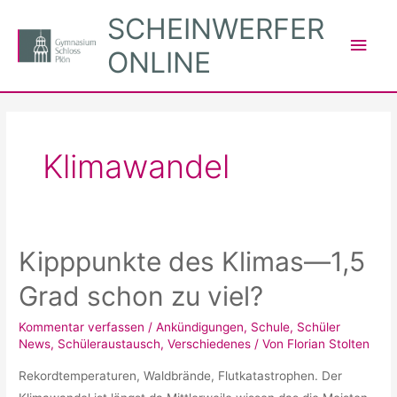
Zum
SCHEINWERFER
Inhalt
Hau
ONLINE
springen
Klimawandel
Kipppunkte des Klimas—1,5
Grad schon zu viel?
Kommentar verfassen
/
Ankündigungen
,
Schule
,
Schüler
News
,
Schüleraustausch
,
Verschiedenes
/ Von
Florian Stolten
Rekordtemperaturen, Waldbrände, Flutkatastrophen. Der