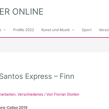
ER ONLINE
e
ProWo 2022
Kunst und Musik
Sport
Versc
 Santos Express – Finn
rarbeiten
,
Verschiedenes
/ Von
Florian Stolten
urg-Callao 2019