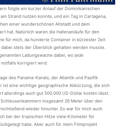
ern folgte ein kurzer Anlauf der Dominikanischen
 am Strand nutzen konnte, und ein Tag in Cartagena,
chen einer wunderschönen Altstadt und dem
rt hat. Natürlich waren die Hafenanläufe für den
ie für mich, da hunderte Container in kürzester Zeit
dabei stets der Überblick gehalten werden musste.
 genannten Ladungswache dabei, wo jede
tfalls korrigiert wird.
age des Panama-Kanals, der Atlantik und Pazifik
r ist eine wichtige geographische Abkürzung, die sich
rt allerdings auch gut 500.000 US-Dollar kosten lässt.
ge Schleusenkammern insgesamt 26 Meter über den
chließend wieder hinunter. Es war für mich auch
ich bei der tropischen Hitze viele Kilometer für
ückgelegt habe. Aber auch für mein Filmprojekt