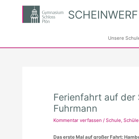
Zum
SCHEINWERF
Inhalt
springen
Unsere Schul
Ferienfahrt auf der
Fuhrmann
Kommentar verfassen
/
Schule
,
Schüle
Das erste Mal auf großer Fahrt: Hamb