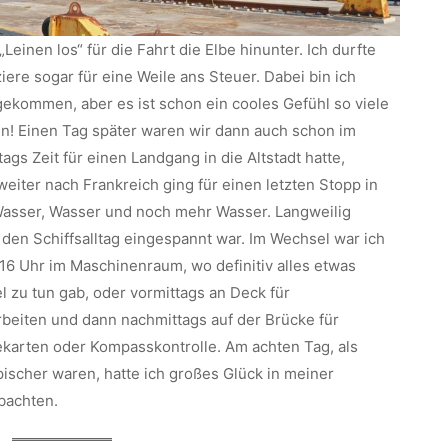
einen los“ für die Fahrt die Elbe hinunter. Ich durfte
iere sogar für eine Weile ans Steuer. Dabei bin ich
gekommen, aber es ist schon ein cooles Gefühl so viele
en! Einen Tag später waren wir dann auch schon im
gs Zeit für einen Landgang in die Altstadt hatte,
iter nach Frankreich ging für einen letzten Stopp in
Wasser, Wasser und noch mehr Wasser. Langweilig
 den Schiffsalltag eingespannt war. Im Wechsel war ich
6 Uhr im Maschinenraum, wo definitiv alles etwas
l zu tun gab, oder vormittags an Deck für
beiten und dann nachmittags auf der Brücke für
ekarten oder Kompasskontrolle. Am achten Tag, als
ischer waren, hatte ich großes Glück in meiner
bachten.