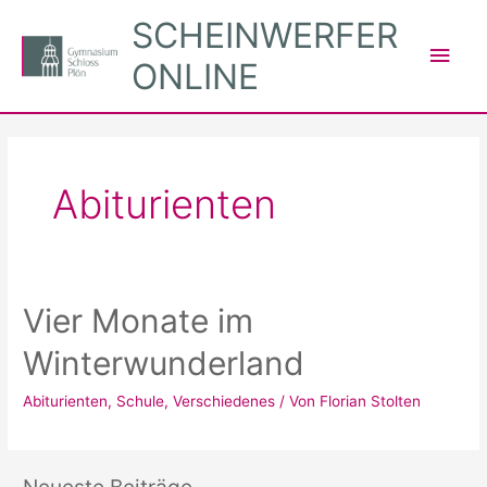
Zum
SCHEINWERFER
Inhalt
Hau
ONLINE
springen
Abiturienten
Vier Monate im
Winterwunderland
Abiturienten
,
Schule
,
Verschiedenes
/ Von
Florian Stolten