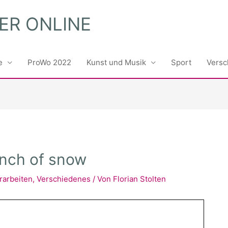
ER ONLINE
e
ProWo 2022
Kunst und Musik
Sport
Versc
unch of snow
rarbeiten
,
Verschiedenes
/ Von
Florian Stolten